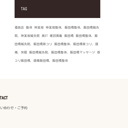
TAG
優良店
整体
神楽坂
神楽坂整体，飯田橋整体，飯田橋鍼灸
院，神楽坂鍼灸院
美ST
雑誌掲載
飯田橋
飯田橋整体，飯
田橋鍼灸院，飯田橋首コリ
飯田橋整体，飯田橋首コリ，頭
痛，快眠
飯田橋鍼灸院，飯田橋整体，飯田橋マッサージ
首
コリ飯田橋，頭痛飯田橋，飯田橋整体
TACT
い合わせ・ご予約