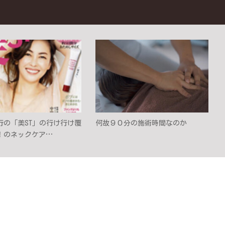
発行の「美ST」の行け行け覆
何故９０分の施術時間なのか
！のネックケア…