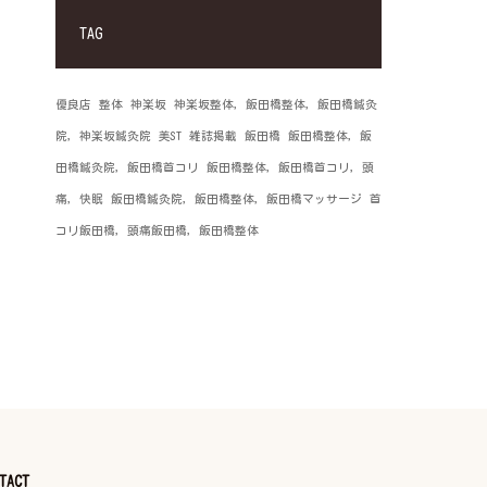
TAG
優良店
整体
神楽坂
神楽坂整体，飯田橋整体，飯田橋鍼灸
院，神楽坂鍼灸院
美ST
雑誌掲載
飯田橋
飯田橋整体，飯
田橋鍼灸院，飯田橋首コリ
飯田橋整体，飯田橋首コリ，頭
痛，快眠
飯田橋鍼灸院，飯田橋整体，飯田橋マッサージ
首
コリ飯田橋，頭痛飯田橋，飯田橋整体
TACT